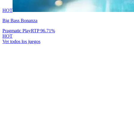
HOT
Big Bass Bonanza
Pragmatic Play
RTP
96.71
%
HOT
Ver todos los juegos