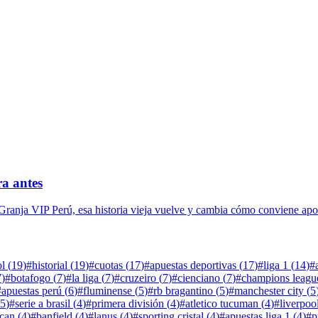
ra antes
 Granja VIP Perú, esa historia vieja vuelve y cambia cómo conviene apos
ol
(
19
)
#
historial
(
19
)
#
cuotas
(
17
)
#
apuestas deportivas
(
17
)
#
liga 1
(
14
)
#
7
)
#
botafogo
(
7
)
#
la liga
(
7
)
#
cruzeiro
(
7
)
#
cienciano
(
7
)
#
champions leagu
#
apuestas perú
(
6
)
#
fluminense
(
5
)
#
rb bragantino
(
5
)
#
manchester city
(
5
5
)
#
serie a brasil
(
4
)
#
primera división
(
4
)
#
atletico tucuman
(
4
)
#
liverpoo
can
(
4
)
#
banfield
(
4
)
#
lanus
(
4
)
#
sporting cristal
(
4
)
#
apuestas liga 1
(
4
)
#
p