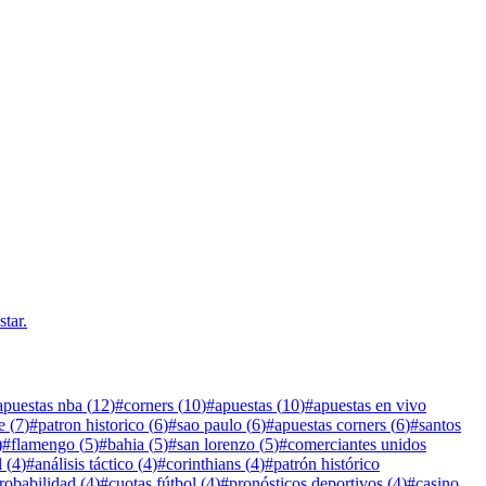
tar.
apuestas nba
(
12
)
#
corners
(
10
)
#
apuestas
(
10
)
#
apuestas en vivo
e
(
7
)
#
patron historico
(
6
)
#
sao paulo
(
6
)
#
apuestas corners
(
6
)
#
santos
)
#
flamengo
(
5
)
#
bahia
(
5
)
#
san lorenzo
(
5
)
#
comerciantes unidos
l
(
4
)
#
análisis táctico
(
4
)
#
corinthians
(
4
)
#
patrón histórico
robabilidad
(
4
)
#
cuotas fútbol
(
4
)
#
pronósticos deportivos
(
4
)
#
casino