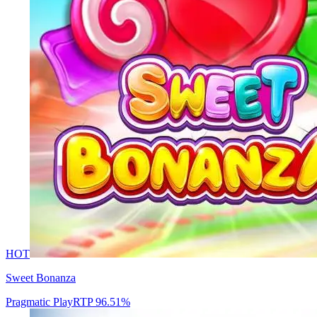
HOT
Sweet Bonanza
Pragmatic Play
RTP
96.51
%