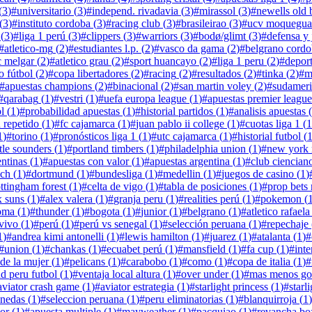
(
3
)
#
universitario
(
3
)
#
independ. rivadavia
(
3
)
#
mirassol
(
3
)
#
newells old 
(
3
)
#
instituto cordoba
(
3
)
#
racing club
(
3
)
#
brasileirao
(
3
)
#
ucv moquegua
(
3
)
#
liga 1 perú
(
3
)
#
clippers
(
3
)
#
warriors
(
3
)
#
bodø/glimt
(
3
)
#
defensa y 
#
atletico-mg
(
2
)
#
estudiantes l.p.
(
2
)
#
vasco da gama
(
2
)
#
belgrano cord
c melgar
(
2
)
#
atletico grau
(
2
)
#
sport huancayo
(
2
)
#
liga 1 peru
(
2
)
#
deport
o fútbol
(
2
)
#
copa libertadores
(
2
)
#
racing
(
2
)
#
resultados
(
2
)
#
tinka
(
2
)
#
m
#
apuestas champions
(
2
)
#
binacional
(
2
)
#
san martin voley
(
2
)
#
sudameri
#
qarabag
(
1
)
#
vestri
(
1
)
#
uefa europa league
(
1
)
#
apuestas premier league
l
(
1
)
#
probabilidad apuestas
(
1
)
#
historial partidos
(
1
)
#
analisis apuestas
(
 repetido
(
1
)
#
fc cajamarca
(
1
)
#
juan pablo ii college
(
1
)
#
cuotas liga 1
(
1
1
)
#
torino
(
1
)
#
pronósticos liga 1
(
1
)
#
utc cajamarca
(
1
)
#
historial futbol
(
tle sounders
(
1
)
#
portland timbers
(
1
)
#
philadelphia union
(
1
)
#
new york 
entinas
(
1
)
#
apuestas con valor
(
1
)
#
apuestas argentina
(
1
)
#
club ciencian
ch
(
1
)
#
dortmund
(
1
)
#
bundesliga
(
1
)
#
medellin
(
1
)
#
juegos de casino
(
1
)
ttingham forest
(
1
)
#
celta de vigo
(
1
)
#
tabla de posiciones
(
1
)
#
prop bets
x suns
(
1
)
#
alex valera
(
1
)
#
granja peru
(
1
)
#
realities perú
(
1
)
#
pokemon
(
oma
(
1
)
#
thunder
(
1
)
#
bogota
(
1
)
#
junior
(
1
)
#
belgrano
(
1
)
#
atletico rafaela
vivo
(
1
)
#
perú
(
1
)
#
perú vs senegal
(
1
)
#
selección peruana
(
1
)
#
repechaje
1
)
#
andrea kimi antonelli
(
1
)
#
lewis hamilton
(
1
)
#
juarez
(
1
)
#
atalanta
(
1
)
#
#
union
(
1
)
#
chankas
(
1
)
#
ecuabet perú
(
1
)
#
mansfield
(
1
)
#
fa cup
(
1
)
#
int
 de la mujer
(
1
)
#
pelicans
(
1
)
#
carabobo
(
1
)
#
como
(
1
)
#
copa de italia
(
1
)
#
ud peru futbol
(
1
)
#
ventaja local altura
(
1
)
#
over under
(
1
)
#
mas menos go
aviator crash game
(
1
)
#
aviator estrategia
(
1
)
#
starlight princess
(
1
)
#
starl
onedas
(
1
)
#
seleccion peruana
(
1
)
#
peru eliminatorias
(
1
)
#
blanquirroja
(
1
)
or
(
1
)
#
apuesta multiple
(
1
)
#
mayweather
(
1
)
#
pacquiao
(
1
)
#
revancha bo